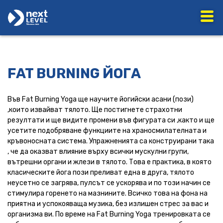
FAT BURNING ЙОГА
Във Fat Burning Yoga ще научите йогийски асани (пози)
,които извайват тялото. Ще постигнете страхотни
резултати и ще видите промени във фигурата си ,както и ще
усетите подобряване функциите на храносмилателната и
кръвоносната система. Упражненията са конструирани така
, че да оказват влияние върху всички мускулни групи,
вътрешни органи и жлези в тялото. Това е практика, в която
класическите йога пози преливат една в друга, тялото
неусетно се загрява, пулсът се ускорява и по този начин се
стимулира горенето на мазнините. Всичко това на фона на
приятна и успокояваща музика, без излишен стрес за вас и
организма ви. По време на Fat Burning Yoga тренировката се