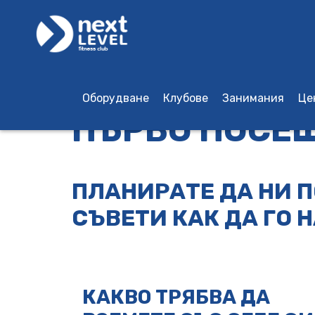
Оборудване
Клубове
Занимания
Це
ПЪРВО ПОСЕ
Шантре, Бургас
Grand Plaza Burgas
Grand Plaza Burgas
Детски групови тренировки
ПЛАНИРАТЕ ДА НИ П
СЪВЕТИ КАК ДА ГО 
КАКВО ТРЯБВА ДА