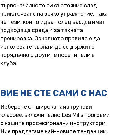
първоначалното си състояние след
приключване на всяко упражнение, така
че тези, които идват след вас, да имат
подходяща среда и за тяхната
тренировка. Основното правило е да
използвате кърпа и да се държите
порядъчно с другите посетители в
клуба.
ВИЕ НЕ СТЕ САМИ С НАС
Изберете от широка гама групови
класове, включително Les Mills програми
с нашите професионални инструктори.
Ние предлагаме най-новите тенденции,