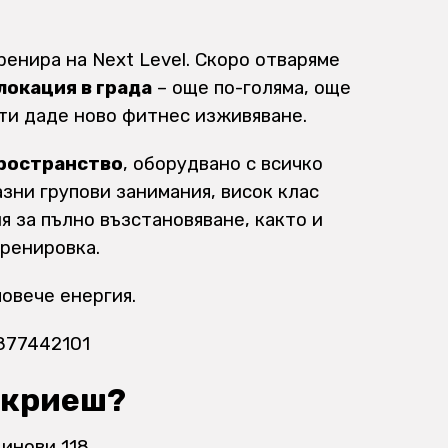
енира на Next Level. Скоро отваряме
локация в града
– още по-голяма, още
 ти даде ново фитнес изживяване.
 пространство
, оборудвано с всичко
зни групови занимания, висок клас
ня за пълно възстановяване, както и
тренировка.
овече енергия.
877442101
ткриеш?
динови 118