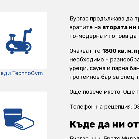
Бургас продължава да тр
вратите на
втората ни 
по-модерна и готова да
Очакват те
1800 кв. м.
необходимо – разнообра
уреди, сауна и парна ба
реди TechnoGym
протеинов бар за след 
Още повече място. Още п
Телефон на рецепция: 0
Къде да ни о
Бургас, ж.к. Братя Мила