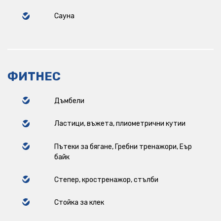
Сауна
ФИТНЕС
Дъмбели
Ластици, въжета, плиометрични кутии
Пътеки за бягане, Гребни тренажори, Еър
байк
Степер, кростренажор, стълби
Стойка за клек