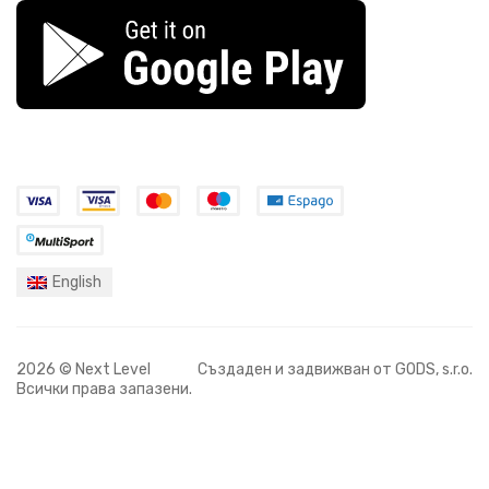
English
2026 © Next Level
Създаден и задвижван от
GODS, s.r.o.
Всички права запазени.