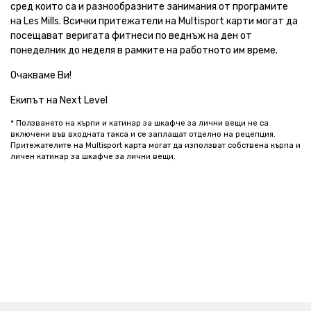
сред които са и разнообразните занимания от програмите
на Les Mills. Всички притежатели на Multisport карти могат да
посещават веригата фитнеси по веднъж на ден от
понеделник до неделя в рамките на работното им време.
Очакваме Ви!
Екипът на Next Level
* Ползването на кърпи и катинар за шкафче за лични вещи не са
включени във входната такса и се заплащат отделно на рецепция.
Притежателите на Multisport карта могат да използват собствена кърпа и
личен катинар за шкафче за лични вещи.