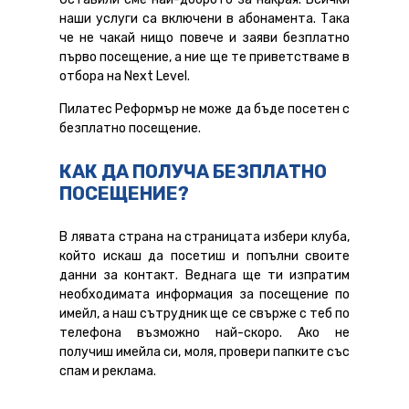
наши услуги са включени в абонамента. Така
че не чакай нищо повече и заяви безплатно
първо посещение, а ние ще те приветстваме в
отбора на Next Level.
Пилатес Реформър не може да бъде посетен с
безплатно посещение.
КАК ДА ПОЛУЧА БЕЗПЛАТНО
ПОСЕЩЕНИЕ?
В лявата страна на страницата избери клуба,
който искаш да посетиш и попълни своите
данни за контакт. Веднага ще ти изпратим
необходимата информация за посещение по
имейл, а наш сътрудник ще се свърже с теб по
телефона възможно най-скоро. Ако не
получиш имейла си, моля, провери папките със
спам и реклама.