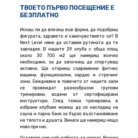
ТВОЕТО ПЪРВО ПОСЕЩЕНИЕ Е
БЕЗПЛАТНО
Искаш ли да влезеш във форма, да подобриш
фигурата, здравето и самочувствието си? В
Next Level няма да оставим рутината да те
завладее. В нашите 29 клуба с обща площ
около 30 700 м2 ще намериш всичко
необходимо, за да започнеш да спортуваш
активно. Ще откриеш съвременни фитнес
машини, функционални, кардио и стречинг
зони. Ежедневно в повечето от нашите зали
се провеждат разнообразни групови
тренировки, водени от сертифицирани
инструктори. След тежка тренировка, в
избрани клубове можеш да се насладиш на
сауна и парна баня за бързо възстановяване
на тялото и душата. Винаги ще намериш нещо
ново при нас.
Оставили сме най-доброто за накрая. Всички