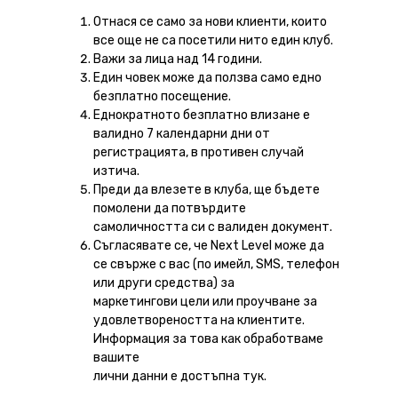
Отнася се само за нови клиенти, които
все още не са посетили нито един клуб.
Важи за лица над 14 години.
Един човек може да ползва само едно
безплатно посещение.
Еднократното безплатно влизане е
валидно 7 календарни дни от
регистрацията, в противен случай
изтича.
Преди да влезете в клуба, ще бъдете
помолени да потвърдите
самоличността си с валиден документ.
Съгласявате се, че Next Level може да
се свърже с вас (по имейл, SMS, телефон
или други средства) за
маркетингови цели или проучване за
удовлетвореността на клиентите.
Информация за това как обработваме
вашите
лични данни е достъпна тук.