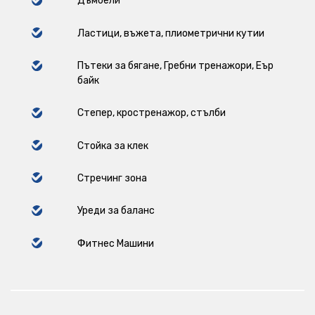
Дъмбели
Ластици, въжета, плиометрични кутии
Пътеки за бягане, Гребни тренажори, Еър
байк
Степер, кростренажор, стълби
Стойка за клек
Стречинг зона
Уреди за баланс
Фитнес Машини