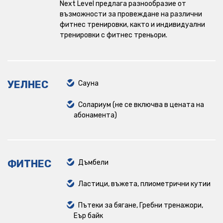
Next Level предлага разнообразие от
възможности за провеждане на различни
Ритейл Парк Варна
фитнес тренировки, както и индивидуални
тренировки с фитнес треньори.
Руски паметник
Sport Box
УЕЛНЕС
Сауна
The Mall
Солариум (не се включва в цената на
Заимов
абонамента)
Смирненски
Plovdiv Plaza
ФИТНЕС
Дъмбели
Ластици, въжета, плиометрични кутии
Пътеки за бягане, Гребни тренажори,
Еър байк