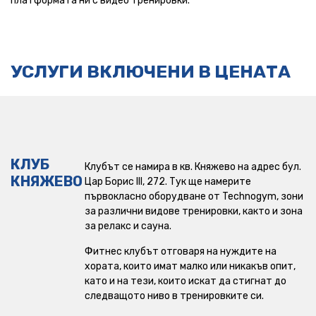
платформата ни с видео тренировки.
Люлин 5
Макси
УСЛУГИ ВКЛЮЧЕНИ В ЦЕНАТА
Младост
Младост 1
Надежда
КЛУБ
Клубът се намира в кв. Княжево на адрес бул.
КНЯЖЕВО
Цар Борис III, 272. Тук ще намерите
НДК 24/7
първокласно оборудване от Technogym, зони
за различни видове тренировки, както и зона
Околовръстен път
за релакс и сауна.
Овча купел
Фитнес клубът отговаря на нуждите на
хората, които имат малко или никакъв опит,
като и на тези, които искат да стигнат до
Park Center
следващото ниво в тренировките си.
Перник