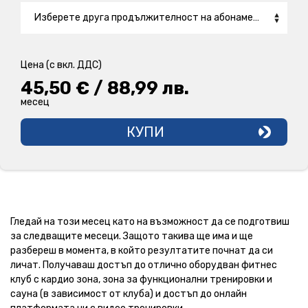
Bulgaria Mall
Изберете друга продължителност на абонамента
Дружба
Back2School /1 Месец/
29,90 € / 58,48 лв.
месечно
Цена (с вкл. ДДС)
New Wave
PRO 1 КЛУБ /12 Месеца/
31,90 € / 62,39 лв.
45,50 € / 88,99 лв.
ежемесечен
месец
Galaxy
BASIC FITNESS 1 КЛУБ /1 МЕСЕЦ/
45,50 € / 88,99 лв.
месец
КУПИ
Хаджи Димитър
Изток
Княжево
Гледай на този месец като на възможност да се подготвиш
Красна Поляна
за следващите месеци. Защото такива ще има и ще
разбереш в момента, в който резултатите почнат да си
личат. Получаваш достъп до отлично оборудван фитнес
Лозенец
клуб с кардио зона, зона за функционални тренировки и
сауна (в зависимост от клуба) и достъп до онлайн
Люлин