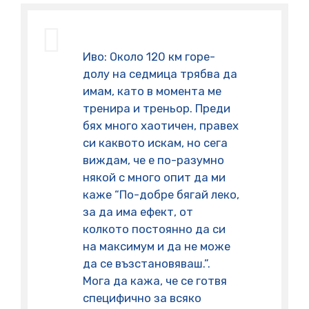
Иво: Около 120 км горе-
долу на седмица трябва да
имам, като в момента ме
тренира и треньор. Преди
бях много хаотичен, правех
си каквото искам, но сега
виждам, че е по-разумно
някой с много опит да ми
каже “По-добре бягай леко,
за да има ефект, от
колкото постоянно да си
на максимум и да не може
да се възстановяваш.”.
Мога да кажа, че се готвя
специфично за всяко