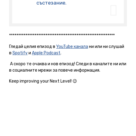
състезание.
**********************************************************
Гледай целия епизод в
YouTube канала
ни или ни слушай
в
Spotify
и
Apple Podcast
.
А скоро те очаква и нов епизод! Следи в каналите ни или
в социалните мрежи за повече информация.
Keep improving your Next Level! 😉