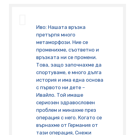
Иво: Нашата връзка
претърпя много
метаморфози. Ние се
променихме, съответно и
връзката ни се промени.
Това, защо започнахме да
спортуваме, е много дълга
история и има една основа
с първото ни дете –
Ивайло. Той имаше
сериозен здравословен
проблем и минахме през
операция с него. Когато се
върнахме от Германия от
тази операция, Снежи