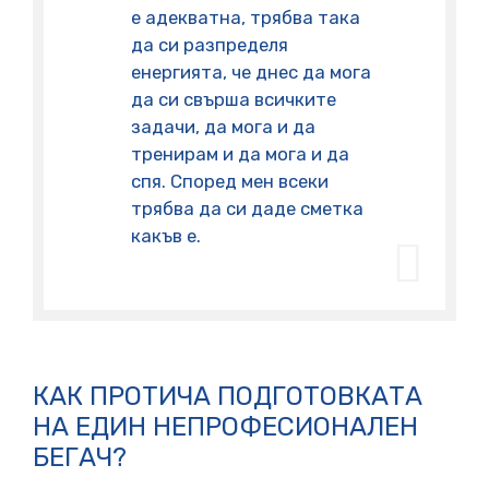
е адекватна, трябва така
да си разпределя
енергията, че днес да мога
да си свърша всичките
задачи, да мога и да
тренирам и да мога и да
спя. Според мен всеки
трябва да си даде сметка
какъв е.
КАК ПРОТИЧА ПОДГОТОВКАТА
НА ЕДИН НЕПРОФЕСИОНАЛЕН
БЕГАЧ?