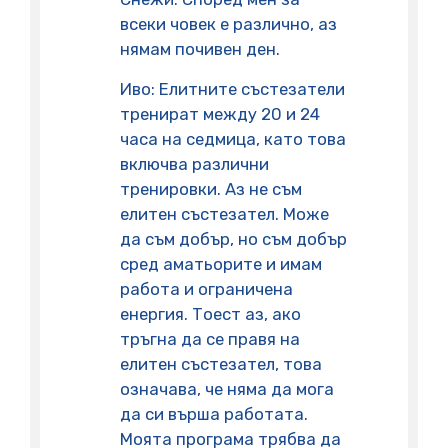
всеки човек е различно, аз
нямам почивен ден.
Иво: Елитните състезатели
тренират между 20 и 24
часа на седмица, като това
включва различни
тренировки. Аз не съм
елитен състезател. Може
да съм добър, но съм добър
сред аматьорите и имам
работа и ограничена
енергия. Тоест аз, ако
тръгна да се правя на
елитен състезател, това
означава, че няма да мога
да си върша работата.
Моята програма трябва да