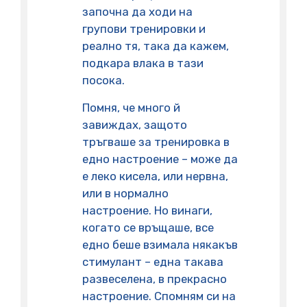
започна да ходи на
групови тренировки и
реално тя, така да кажем,
подкара влака в тази
посока.
Помня, че много й
завиждах, защото
тръгваше за тренировка в
едно настроение – може да
е леко кисела, или нервна,
или в нормално
настроение. Но винаги,
когато се връщаше, все
едно беше взимала някакъв
стимулант – една такава
развеселена, в прекрасно
настроение. Спомням си на