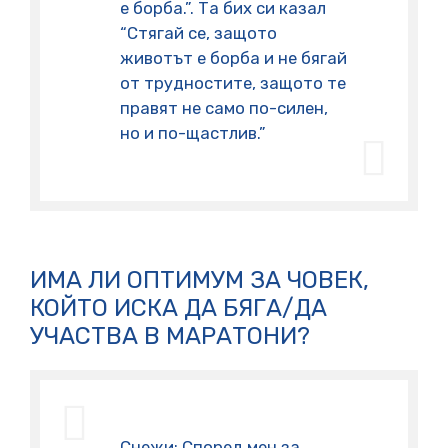
е борба.”. Та бих си казал
“Стягай се, защото
животът е борба и не бягай
от трудностите, защото те
правят не само по-силен,
но и по-щастлив.”
ИМА ЛИ ОПТИМУМ ЗА ЧОВЕК,
КОЙТО ИСКА ДА БЯГА/ДА
УЧАСТВА В МАРАТОНИ?
Снежи: Според мен за