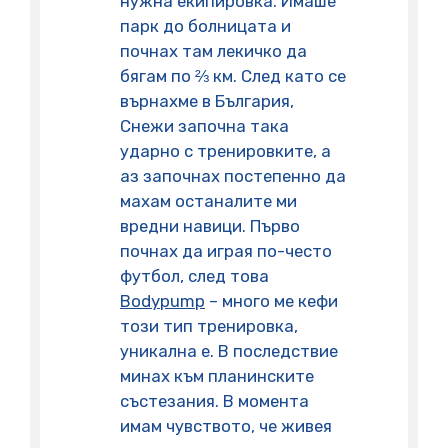
нужна екипировка. Имаше
парк до болницата и
почнах там лекичко да
бягам по ⅔ км. След като се
върнахме в България,
Снежи започна така
ударно с тренировките, а
аз започнах постепенно да
махам останалите ми
вредни навици. Първо
почнах да играя по-често
футбол, след това
Bodypump
– много ме кефи
този тип тренировка,
уникална е. В последствие
минах към планинските
състезания. В момента
имам чувството, че живея