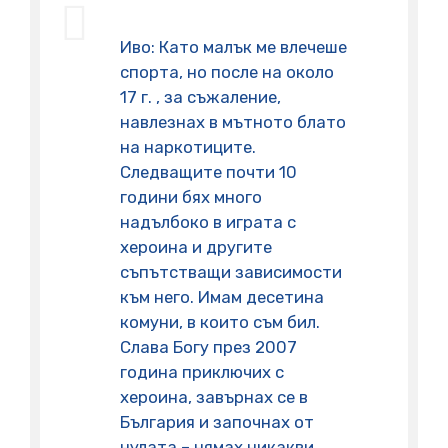
Иво: Като малък ме влечеше
спорта, но после на около
17 г. , за съжаление,
навлезнах в мътното блато
на наркотиците.
Следващите почти 10
години бях много
надълбоко в играта с
хероина и другите
съпътстващи зависимости
към него. Имам десетина
комуни, в които съм бил.
Слава Богу през 2007
година приключих с
хероина, завърнах се в
България и започнах от
нулата – нямах никакви