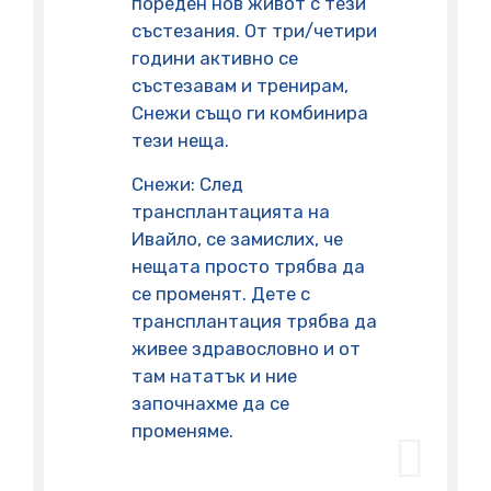
пореден нов живот с тези
състезания. От три/четири
години активно се
състезавам и тренирам,
Снежи също ги комбинира
тези неща.
Снежи: След
трансплантацията на
Ивайло, се замислих, че
нещата просто трябва да
се променят. Дете с
трансплантация трябва да
живее здравословно и от
там нататък и ние
започнахме да се
променяме.