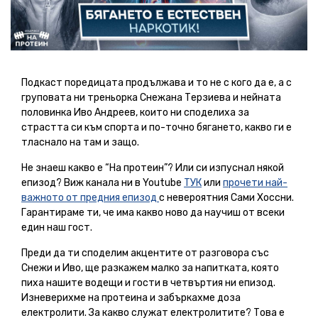
Подкаст поредицата продължава и то не с кого да е, а с
груповата ни треньорка Снежана Терзиева и нейната
половинка Иво Андреев, които ни споделиха за
страстта си към спорта и по-точно бягането, какво ги е
тласнало на там и защо.
Не знаеш какво е “На протеин”? Или си изпуснал някой
епизод? Виж канала ни в Youtube
ТУК
или
прочети най-
важното от предния епизод
с невероятния Сами Хоссни.
Гарантираме ти, че има какво ново да научиш от всеки
един наш гост.
Преди да ти споделим акцентите от разговора със
Снежи и Иво, ще разкажем малко за напитката, която
пиха нашите водещи и гости в четвъртия ни епизод.
Изневерихме на протеина и забъркахме доза
електролити. За какво служат електролитите? Това е