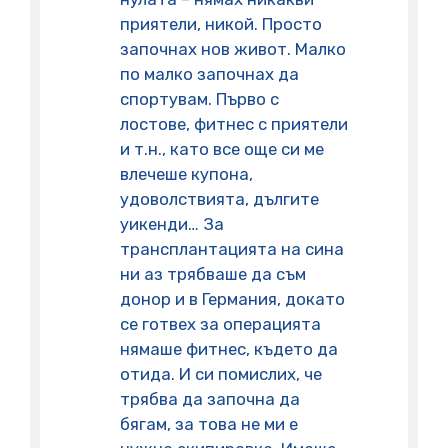
приятели, никой. Просто
започнах нов живот. Малко
по малко започнах да
спортувам. Първо с
лостове, фитнес с приятели
и т.н., като все още си ме
влечеше купона,
удоволствията, дългите
уикенди… За
трансплантацията на сина
ни аз трябваше да съм
донор и в Германия, докато
се готвех за операцията
нямаше фитнес, където да
отида. И си помислих, че
трябва да започна да
бягам, за това не ми е