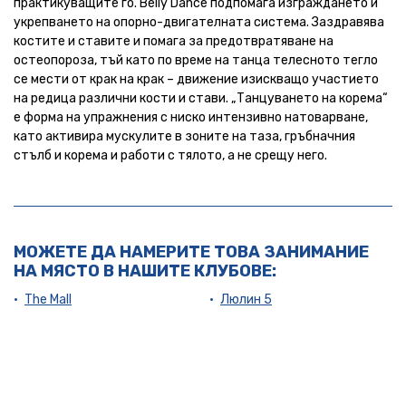
практикуващите го. Belly Dance подпомага изграждането и
укрепването на опорно-двигателната система. Заздравява
костите и ставите и помага за предотвратяване на
остеопороза, тъй като по време на танца телесното тегло
се мести от крак на крак – движение изискващо участието
на редица различни кости и стави. „Танцуването на корема“
е форма на упражнения с ниско интензивно натоварване,
като активира мускулите в зоните на таза, гръбначния
стълб и корема и работи с тялото, а не срещу него.
МОЖЕТЕ ДА НАМЕРИТЕ ТОВА ЗАНИМАНИЕ
НА МЯСТО В НАШИТЕ КЛУБОВЕ:
The Mall
Люлин 5