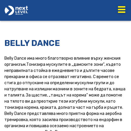
BELLY DANCE
Belly Dance има много благотворно влияние върху женския
организъм.Тонизира мускулите в „дамските зони“, където
неправилната стойка в ежедневието и дългите часове
прекарани в офиса се отразяват негативно. С времето се
стига до отпускане на определени мускулни групи и до
натрупване на излишни мазнини в зоните на бедрата, ханша
и талията. За щастие, „танцът на корема“ може да помогне
на тялото ви да преоткрие тези изгубени мускули, като
тонизира корема, краката, долната част на гърба и ръцете.
Belly Dance представлява много приятна форма на аеробна
тренировка, която засилва производството на ендорфин в
организма и повишава осезаемо настроението на