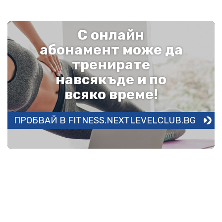
С онлайн
абонамент може да
тренирате
навсякъде и по
всяко време!
ПРОБВАЙ В FITNESS.NEXTLEVELCLUB.BG