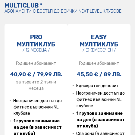
MULTICLUB *
АБОНАМЕНТИ С ДОСТЪП ДО ВСИЧКИ NEXT LEVEL КЛУБОВЕ.
PRO
EASY
МУЛТИКЛУБ
МУЛТИКЛУБ
/ 12 МЕСЕЦА /
/ ЕЖЕМЕСЕЧЕН /
Годишен абонамент
Годишен абонамент
40,90 € / 79,99 ЛВ.
45,50 € / 89 ЛВ.
за първите 2 пълни
Еднократен депозит
месеца
Неограничен достъп до
фитнес във всички NL
Неограничен достъп до
клубове
фитнес във всички NL
клубове
1 групово занимание
на ден (в зависимост
1 групово занимание
от клуба)
на ден (в зависимост
от клуба)
Спа зона (в зависимост