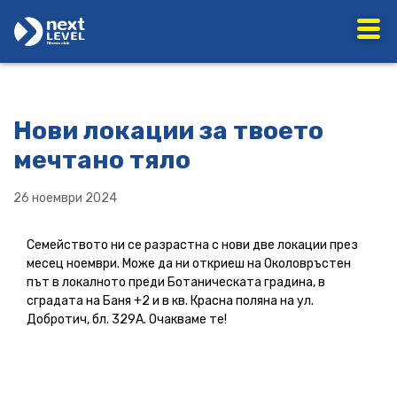
Нови локации за твоето
мечтано тяло
26 ноември 2024
Семейството ни се разрастна с нови две локации през
месец ноември. Може да ни откриеш на Околовръстен
път в локалното преди Ботаническата градина, в
сградата на Баня +2 и в кв. Красна поляна на ул.
Добротич, бл. 329А. Очакваме те!