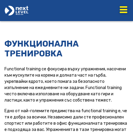
ФУНКЦИОНАЛНА
ТРЕНИРОВКА
Functional training се фокусира върху упражнения, насочени
към мускулите на корема и долната част на гърба,
укрепвайки ядрото, което помага за безопасното
изпълнение на ежедневните ни задачи. Functional training
често включва използване на оборудване като гири и
ластици, както и упражнения със собствена тежест.
Едно от най-големите предимства на functional training е, че
тя е добра за всички. Независимо дали сте професионален
спортист или работите в офис функционалната тренировка
е подходяща за вас. Упражненията в тази тренировка могат