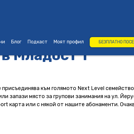
ни
Блог
Подкаст
Моят профил
БЕЗПЛАТНО ПОС
в Младост 1
е присъединява към голямото Next Level семейство
ли запази място за групови занимания на ул. Йерус
port карта или с някой от нашите абонаменти. Очак