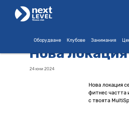
Оборудване
Клубове
Занимания
Це
Нова локация 
Шантре, Бургас
Grand Plaza Burgas
Grand Plaza Burgas
Детски групови тренировки
24 юни 2024
Нова локация с
фитнес частта и
с твоята MultiS