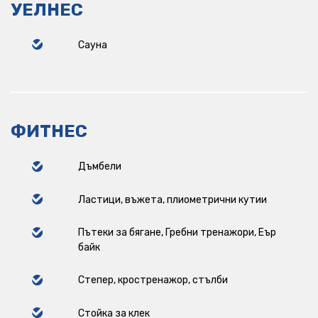
УЕЛНЕС
Сауна
ФИТНЕС
Дъмбели
Ластици, въжета, плиометрични кутии
Пътеки за бягане, Гребни тренажори, Еър
байк
Степер, кростренажор, стълби
Стойка за клек